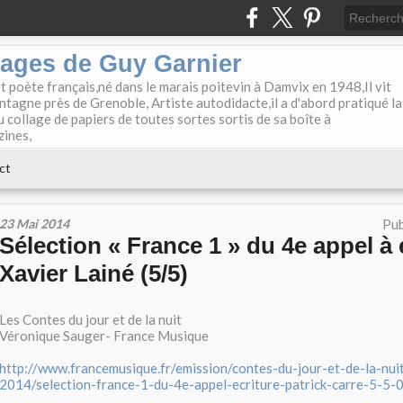
lages de Guy Garnier
et poète français,né dans le marais poitevin à Damvix en 1948,Il vit
tagne près de Grenoble, Artiste autodidacte,il a d'abord pratiqué la
u collage de papiers de toutes sortes sortis de sa boîte à
zines,
ct
23 Mai 2014
Pub
Sélection « France 1 » du 4e appel à é
Xavier Lainé (5/5)
Les Contes du jour et de la nuit
Véronique Sauger- France Musique
http://www.francemusique.fr/emission/contes-du-jour-et-de-la-nu
2014/selection-france-1-du-4e-appel-ecriture-patrick-carre-5-