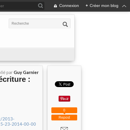
Connexion
+
Créer mon blog
lié par
Guy Garnier
criture :
0
Repost
it/2013-
5-05-23-2014-00-00