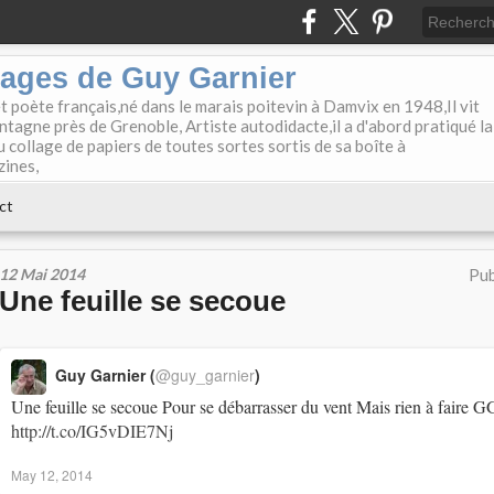
lages de Guy Garnier
et poète français,né dans le marais poitevin à Damvix en 1948,Il vit
tagne près de Grenoble, Artiste autodidacte,il a d'abord pratiqué la
u collage de papiers de toutes sortes sortis de sa boîte à
zines,
ct
12 Mai 2014
Pub
Une feuille se secoue
Guy Garnier (
@guy_garnier
)
Une feuille se secoue Pour se débarrasser du vent Mais rien à faire G
http://t.co/IG5vDIE7Nj
May 12, 2014