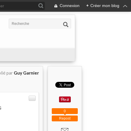
Connexion
+
Créer mon blog
lié par
Guy Garnier
G
0
Repost