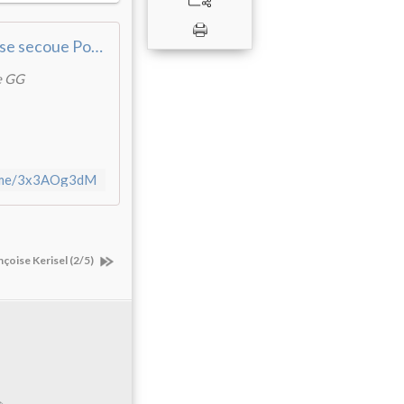
Une feuille se secoue Pour se débarrasser du ...
re GG
b.me/3x3AOg3dM
nçoise Kerisel (2/5)