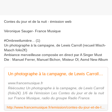
Contes du jour et de la nuit - émission web
Véronique Sauger- France Musique
#Ombreetlumière... (1)
Un photographe à la campagne, de Lewis Carroll (recueil Misch-
Masch folio2€)
Ambiance merveilleuse composée en direct par A Singer Must
Die : Manuel Ferrer, Manuel Bichon, Misteur Ol, Asmd New Album
Un photographe à la campagne, de Lewis Carroll (folio2€) 1/6
www.francemusique.fr
Réécoutez Un photographe à la campagne, de Lewis Carroll
(folio2€) 1/6 de l'émission Les Contes du jour et de la nuit
sur France Musique, radio du groupe Radio France.
http://www.francemusique.fr/emission/contes-du-jour-et-de-la-nuit/2013-2014/un-photographe-la-campagne-de-lewis-carroll-folio2eu-07-22-2014-00-00