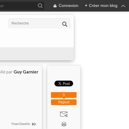
Connexion
+
Créer mon blog
lié par
Guy Garnier
0
Repost
Yvan Dautin