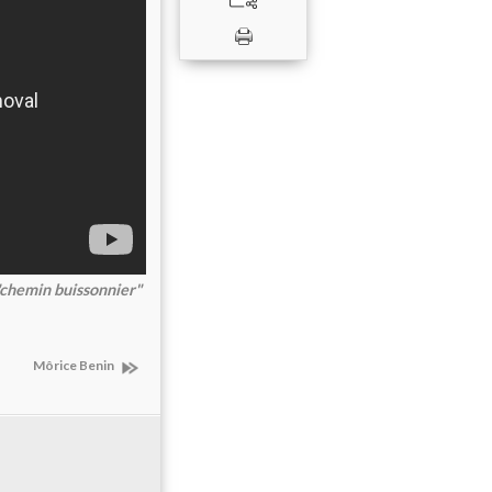
"chemin buissonnier"
Môrice Benin