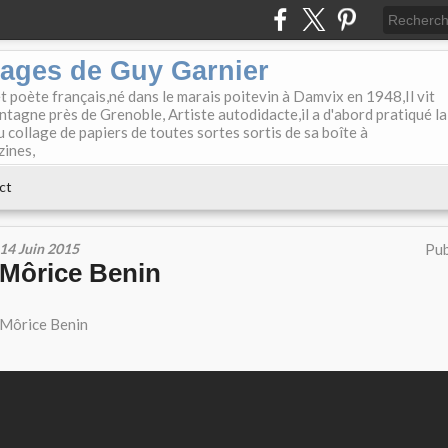
lages de Guy Garnier
et poète français,né dans le marais poitevin à Damvix en 1948,Il vit
tagne près de Grenoble, Artiste autodidacte,il a d'abord pratiqué la
u collage de papiers de toutes sortes sortis de sa boîte à
zines,
ct
14 Juin 2015
Pub
Môrice Benin
Môrice Benin