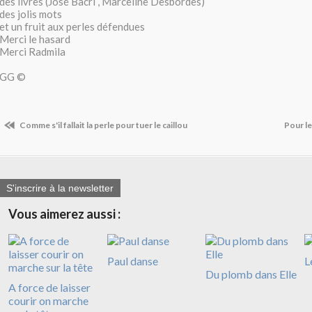
des livres (José Bacri , Marceline Desbordes)
des jolis mots
et un fruit aux perles défendues
Merci le hasard
Merci Radmila
GG ©
Comme s'il fallait la perle pour tuer le caillou
Pour l
S'inscrire à la newsletter
Vous aimerez aussi :
Paul danse
L
Du plomb dans Elle
A force de laisser
courir on marche