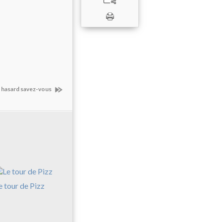
e hasard savez-vous
e tour de Pizz