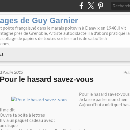
lages de Guy Garnier
et poète français,né dans le marais poitevin à Damvix en 1948,Il vit
tagne près de Grenoble, Artiste autodidacte,il a d'abord pratiqué la
u collage de papiers de toutes sortes sortis de sa boîte à
zines,
ct
19 Juin 2015
Pub
Pour le hasard savez-vous
Pour le hasard savez-vous
Je laisse parler mon chien
Aujourd'hui à midi quel ha
Il me dit
Ouvre ta boite à lettres
Il y a un paquet cadeau avec :
un disque