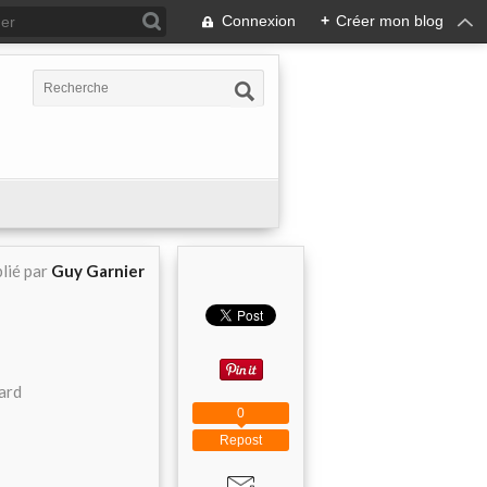
Connexion
+
Créer mon blog
lié par
Guy Garnier
sard
0
Repost