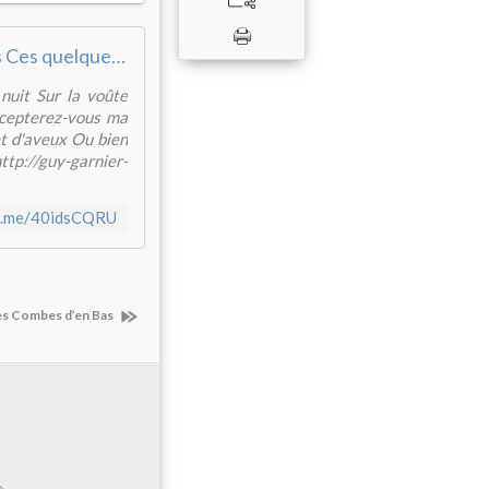
Je vous écris Ces quelques mots De parfum ...
nuit Sur la voûte
ccepterez-vous ma
et d'aveux Ou bien
tp://guy-garnier-
fb.me/40idsCQRU
es Combes d’en Bas