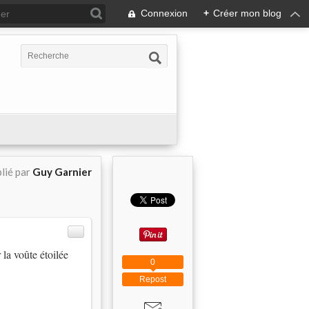
Connexion
+
Créer mon blog
lié par
Guy Garnier
la voûte étoilée
0
Repost