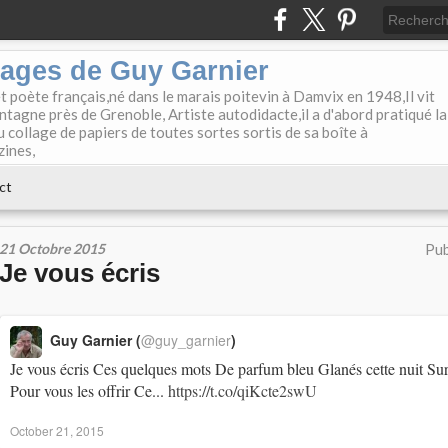
lages de Guy Garnier
et poète français,né dans le marais poitevin à Damvix en 1948,Il vit
tagne près de Grenoble, Artiste autodidacte,il a d'abord pratiqué la
u collage de papiers de toutes sortes sortis de sa boîte à
zines,
ct
21 Octobre 2015
Pub
Je vous écris
Guy Garnier (
@guy_garnier
)
Je vous écris Ces quelques mots De parfum bleu Glanés cette nuit Sur 
Pour vous les offrir Ce...
https://t.co/qiKcte2swU
October 21, 2015