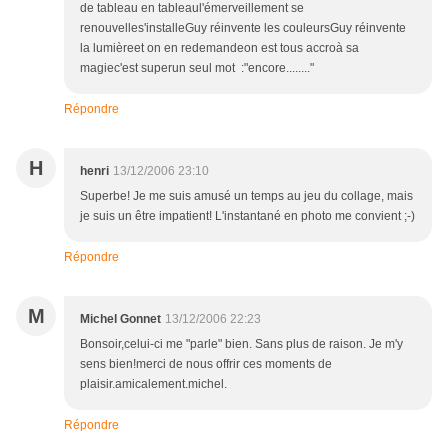
de tableau en tableaul'émerveillement se
renouvelles'installeGuy réinvente les couleursGuy réinvente
la lumièreet on en redemandeon est tous accroà sa
magiec'est superun seul mot :"encore........"
Répondre
H
henri
13/12/2006 23:10
Superbe! Je me suis amusé un temps au jeu du collage, mais
je suis un être impatient! L'instantané en photo me convient ;-)
Répondre
M
Michel Gonnet
13/12/2006 22:23
Bonsoir,celui-ci me "parle" bien. Sans plus de raison. Je m'y
sens bien!merci de nous offrir ces moments de
plaisir.amicalement.michel.
Répondre