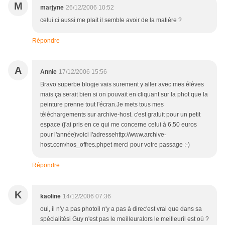
M
marjyne
26/12/2006 10:52
celui ci aussi me plait il semble avoir de la matière ?
Répondre
A
Annie
17/12/2006 15:56
Bravo superbe blogje vais surement y aller avec mes élèves
mais ça serait bien si on pouvait en cliquant sur la phot que la
peinture prenne tout l'écran.Je mets tous mes
téléchargements sur archive-host. c'est gratuit pour un petit
espace (j'ai pris en ce qui me concerne celui à 6,50 euros
pour l'année)voici l'adressehttp://www.archive-
host.com/nos_offres.phpet merci pour votre passage :-)
Répondre
K
kaoline
14/12/2006 07:36
oui, il n'y a pas photoil n'y a pas à direc'est vrai que dans sa
spécialitési Guy n'est pas le meilleuralors le meilleuril est où ?