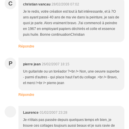
C
christian vancau
28/02/2008 07:02
Je le redis, votre création est tout à fait intéressante, et à 7O
ans ayant passé 40 ans de ma vie dans la peinture, je sais de
quoi je parle. Alors vraiment bravo. J'ai commencé à peindre
en 1967 en employant papiers déchirés et colle et essence
puis huile. Bonne continuationChristian
Répondre
P
pierre jean
26/02/2007 18:15
Un guitariste ou un toréador ?<br /> Non, une oeuvre superbe
- parmi d'autres - qui place haut l'art du collage .<br /> Bravo,
et merci !<br /> pierre-jean
Répondre
Laurence
01/02/2007 23:28
Je n'étais pas passée depuis quelques temps eh bien, je
trouve ces collages toujours aussi beaux et je suis ravie de