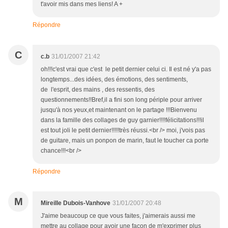
t'avoir mis dans mes liens! A +
Répondre
C
c.b
31/01/2007 21:42
oh!!!c'est vrai que c'est le petit dernier celui ci. Il est né y'a pas
longtemps...des idées, des émotions, des sentiments,
de l'esprit, des mains , des ressentis, des
questionnements!!Bref,il a fini son long périple pour arriver
jusqu'à nos yeux,et maintenant on le partage !!!Bienvenu
dans la famille des collages de guy garnier!!!!félicitations!!!il
est tout joli le petit dernier!!!!!très réussi.<br /> moi, j'vois pas
de guitare, mais un ponpon de marin, faut le toucher ca porte
chance!!!<br />
Répondre
M
Mireille Dubois-Vanhove
31/01/2007 20:48
J'aime beaucoup ce que vous faites, j'aimerais aussi me
mettre au collage pour avoir une façon de m'exprimer plus