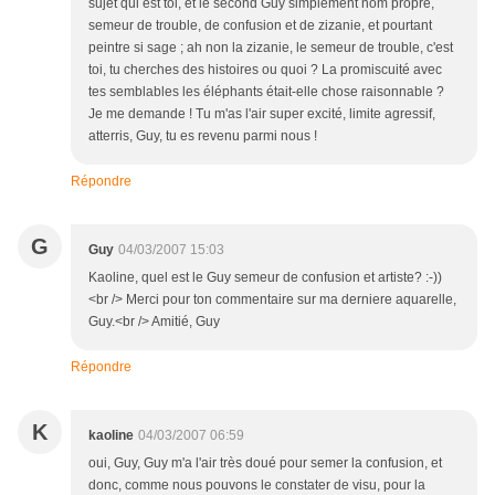
sujet qui est toi, et le second Guy simplement nom propre,
semeur de trouble, de confusion et de zizanie, et pourtant
peintre si sage ; ah non la zizanie, le semeur de trouble, c'est
toi, tu cherches des histoires ou quoi ? La promiscuité avec
tes semblables les éléphants était-elle chose raisonnable ?
Je me demande ! Tu m'as l'air super excité, limite agressif,
atterris, Guy, tu es revenu parmi nous !
Répondre
G
Guy
04/03/2007 15:03
Kaoline, quel est le Guy semeur de confusion et artiste? :-))
<br /> Merci pour ton commentaire sur ma derniere aquarelle,
Guy.<br /> Amitié, Guy
Répondre
K
kaoline
04/03/2007 06:59
oui, Guy, Guy m'a l'air très doué pour semer la confusion, et
donc, comme nous pouvons le constater de visu, pour la