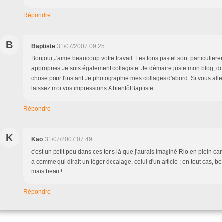
Répondre
B
Baptiste
31/07/2007 09:25
Bonjour,J'aime beaucoup votre travail. Les tons pastel sont particulièr
appropriés.Je suis également collagiste. Je démarre juste mon blog, do
chose pour l'instant.Je photographie mes collages d'abord. Si vous allez
laissez moi vos impressions.A bientôtBaptiste
Répondre
K
Kao
31/07/2007 07:49
c'est un petit peu dans ces tons là que j'aurais imaginé Rio en plein carn
a comme qui dirait un léger décalage, celui d'un article ; en tout cas, be
mais beau !
Répondre