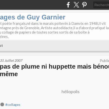
lages de Guy Garnier
et poète français,né dans le marais poitevin à Damvix en 1948,Il vit
tagne près de Grenoble, Artiste autodidacte,il a d'abord pratiqué la
u collage de papiers de toutes sortes sortis de sa boîte à
zines,
ct
31 Juillet 2007
Publi
pas de plume ni huppette mais bén
même
héliopolis
#collages