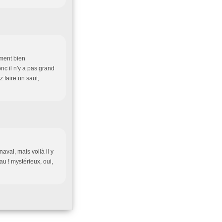
ement bien
nc il n'y a pas grand
 faire un saut,
aval, mais voilà il y
au ! mystérieux, oui,