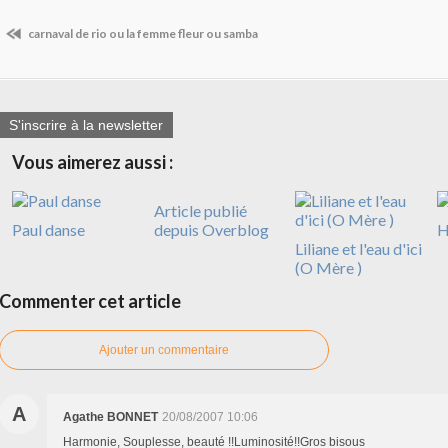
carnaval de rio ou la femme fleur ou samba
S'inscrire à la newsletter
Vous aimerez aussi :
Article publié
Paul danse
depuis Overblog
H
Liliane et l'eau d'ici
(O Mère )
Commenter cet article
Ajouter un commentaire
A
Agathe BONNET
20/08/2007 10:06
Harmonie, Souplesse, beauté !!Luminosité!!Gros bisous