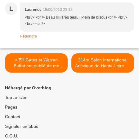
L
Laurence
18/09/2010 23:12
<br /> <br /> Beau !!!!!!Très beau ! Plein de bisous<br /> <br />
<br /> <br />
Répondre
< Bill Gates et Warren
31ém Salon International
Buffet ont oublié de me
Artistique de Haute-Loire au
contacter pour le partage
Puy en Velay du 12 au 22
de nos fortunes......faut que
Août 2010 ( Centre Pierre
je leur donne un coup de fil
Cardinal et Commanderie
Hébergé par Overblog
pour réparer ça !!!!!
Saint Jean) . J'y présente 2
collages . >
Top articles
Pages
Contact
Signaler un abus
C.G.U.