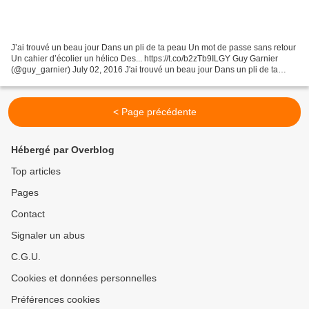
J’ai trouvé un beau jour Dans un pli de ta peau Un mot de passe sans retour
Un cahier d’écolier un hélico Des... https://t.co/b2zTb9ILGY Guy Garnier
(@guy_garnier) July 02, 2016 J'ai trouvé un beau jour Dans un pli de ta
peau Un mot de passe sans retour...
< Page précédente
Hébergé par Overblog
Top articles
Pages
Contact
Signaler un abus
C.G.U.
Cookies et données personnelles
Préférences cookies