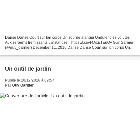
Danse Danse Court sur ton corps Un sourire alangui Ondulent les volutes
Aux serpents frémissants L'instant se... https://t.co/44AxETEuOy Guy Garnier
(@guy_garnier) December 11, 2016 Danse Danse Court sur ton corps Un
sourire alangui Ondulent les volutes...
Un outil de jardin
Publié le 10/12/2016 à 09:57
Par
Guy Garnier