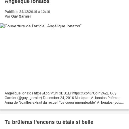
Angélique Ionatos
Publié le 24/12/2016 à 12:10
Par
Guy Garnier
Angélique Ionatos https://t.co/M5hFxDB1Er https://t.co/K7GblhVAZE Guy
Garnier (@guy_garnier) December 24, 2016 Musique : A. Ionatos Poème :
Anna de Noailles extrait du recueil "Le coeur innombrable" A. Ionatos (voix-
guitare) , Cesar Stroscio (bandonéon),...
Tu brûleras l’encens tu étais si belle