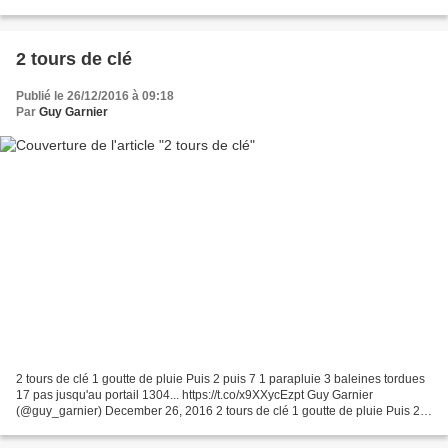
vent secoue nos cœurs Sur de frêles...
2 tours de clé
Publié le 26/12/2016 à 09:18
Par
Guy Garnier
2 tours de clé 1 goutte de pluie Puis 2 puis 7 1 parapluie 3 baleines tordues
17 pas jusqu'au portail 1304... https://t.co/x9XXycEzpt Guy Garnier
(@guy_garnier) December 26, 2016 2 tours de clé 1 goutte de pluie Puis 2
puis 7 1 parapluie 3 baleines tordues...