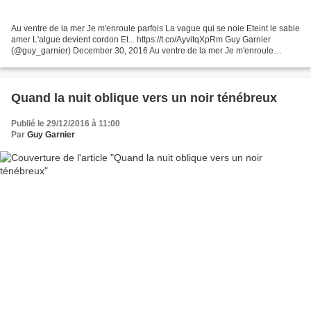
Au ventre de la mer Je m'enroule parfois La vague qui se noie Eteint le sable
amer L'algue devient cordon Et... https://t.co/AyvitqXpRm Guy Garnier
(@guy_garnier) December 30, 2016 Au ventre de la mer Je m'enroule
parfois La vague qui se noie Eteint le...
Quand la nuit oblique vers un noir ténébreux
Publié le 29/12/2016 à 11:00
Par
Guy Garnier