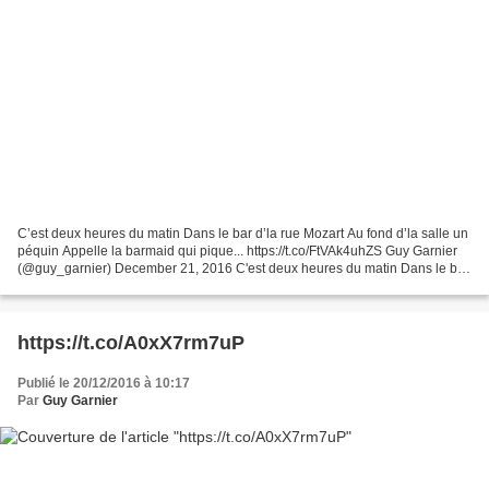
C’est deux heures du matin Dans le bar d’la rue Mozart Au fond d’la salle un
péquin Appelle la barmaid qui pique... https://t.co/FtVAk4uhZS Guy Garnier
(@guy_garnier) December 21, 2016 C'est deux heures du matin Dans le bar
d'la rue Mozart Au fond d'la...
https://t.co/A0xX7rm7uP
Publié le 20/12/2016 à 10:17
Par
Guy Garnier