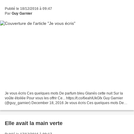
Publié le 18/12/2016 à 09:47
Par
Guy Garnier
Je vous écris Ces quelques mots De parfum bleu Glanés cette nuit Sur la
voûte étoilée Pour vous les offrir Ce... https://t.co/6eahIUkGfx Guy Garnier
(@guy_garnier) December 18, 2016 Je vous écris Ces quelques mots De
parfum bleu Glanés cette nuit Sur...
Elle avait la main verte