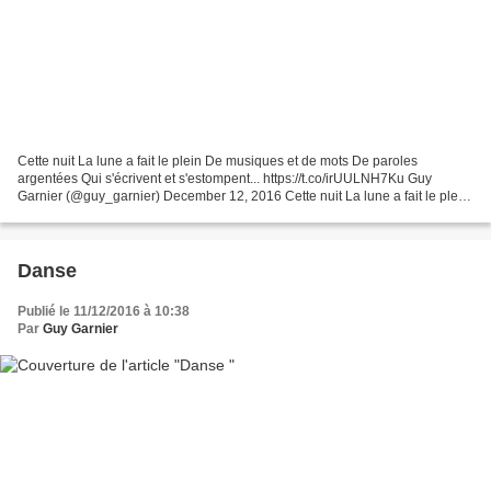
Cette nuit La lune a fait le plein De musiques et de mots De paroles
argentées Qui s'écrivent et s'estompent... https://t.co/irUULNH7Ku Guy
Garnier (@guy_garnier) December 12, 2016 Cette nuit La lune a fait le plein
De musiques et de mots De paroles argentées...
Danse
Publié le 11/12/2016 à 10:38
Par
Guy Garnier