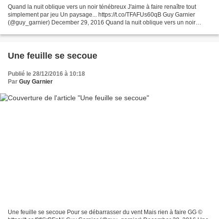
Quand la nuit oblique vers un noir ténébreux J'aime à faire renaître tout
simplement par jeu Un paysage... https://t.co/TFAFUs60qB Guy Garnier
(@guy_garnier) December 29, 2016 Quand la nuit oblique vers un noir
ténébreux J'aime à faire renaître tout simplement...
Une feuille se secoue
Publié le 28/12/2016 à 10:18
Par
Guy Garnier
Une feuille se secoue Pour se débarrasser du vent Mais rien à faire GG ©