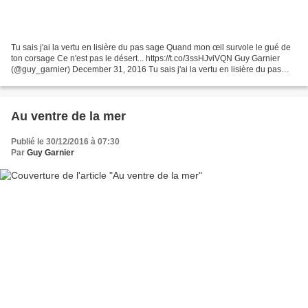
Tu sais j'ai la vertu en lisière du pas sage Quand mon œil survole le gué de
ton corsage Ce n'est pas le désert... https://t.co/3ssHJviVQN Guy Garnier
(@guy_garnier) December 31, 2016 Tu sais j'ai la vertu en lisière du pas
sage Quand mon œil survole...
Au ventre de la mer
Publié le 30/12/2016 à 07:30
Par
Guy Garnier