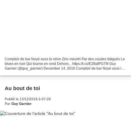
Comptoir de bar Noyé sous le néon Zinc meurtri Par des coudes fatigués Le
blues en noir Qui tourne en rond Dehors... https://t.co/E2BafPG79I Guy
Garnier (@guy_garnier) December 14, 2016 Comptoir de bar Noyé sous le
néon Zinc meurtri Par des coudes fatigués...
Au bout de toi
Publié le 13/12/2016 à 07:26
Par
Guy Garnier