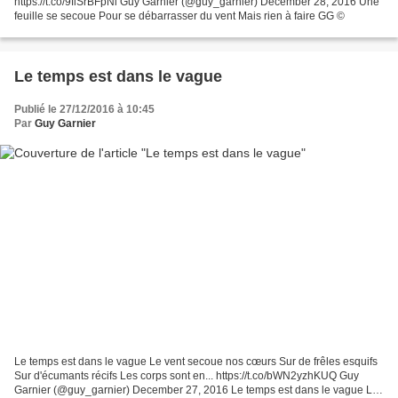
https://t.co/9flSrBFpNi Guy Garnier (@guy_garnier) December 28, 2016 Une
feuille se secoue Pour se débarrasser du vent Mais rien à faire GG ©
Le temps est dans le vague
Publié le 27/12/2016 à 10:45
Par
Guy Garnier
Le temps est dans le vague Le vent secoue nos cœurs Sur de frêles esquifs
Sur d'écumants récifs Les corps sont en... https://t.co/bWN2yzhKUQ Guy
Garnier (@guy_garnier) December 27, 2016 Le temps est dans le vague Le