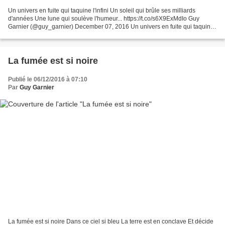
Un univers en fuite qui taquine l'infini Un soleil qui brûle ses milliards
d'années Une lune qui soulève l'humeur... https://t.co/s6X9ExMdIo Guy
Garnier (@guy_garnier) December 07, 2016 Un univers en fuite qui taquine
l'infini Un soleil qui brûle ses...
La fumée est si noire
Publié le 06/12/2016 à 07:10
Par
Guy Garnier
La fumée est si noire Dans ce ciel si bleu La terre est en conclave Et décide