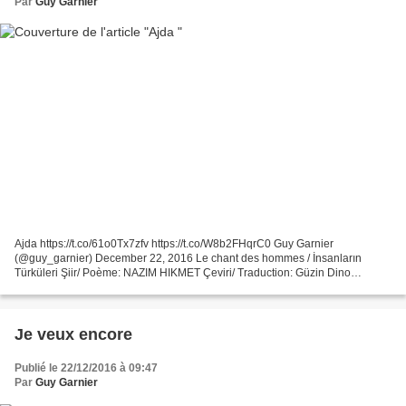
Par
Guy Garnier
Ajda https://t.co/61o0Tx7zfv https://t.co/W8b2FHqrC0 Guy Garnier
(@guy_garnier) December 22, 2016 Le chant des hommes / İnsanların
Türküleri Şiir/ Poème: NAZIM HIKMET Çeviri/ Traduction: Güzin Dino
Musique&Voix: Ajda Ahu Giray Piano: Rémi Mercier En concert...
Je veux encore
Publié le 22/12/2016 à 09:47
Par
Guy Garnier