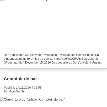
Des poussières Qui s'envolent Vers un tout Vers un rien Objets Photos Qui
piquent La mémoire Un feu de paille... https://t.co/lhOQlFblM3 Guy Garnier
(@guy_garnier) December 15, 2016 Des poussières Qui s'envolent Vers un
tout Vers un rien Objets Photos...
Comptoir de bar
Publié le 14/12/2016 à 09:58
Par
Guy Garnier