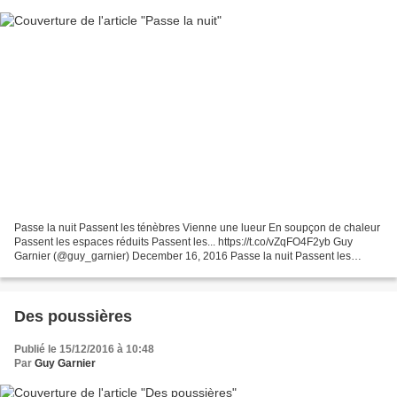
Passe la nuit Passent les ténèbres Vienne une lueur En soupçon de chaleur
Passent les espaces réduits Passent les... https://t.co/vZqFO4F2yb Guy
Garnier (@guy_garnier) December 16, 2016 Passe la nuit Passent les
ténèbres Vienne une lueur En soupçon de...
Des poussières
Publié le 15/12/2016 à 10:48
Par
Guy Garnier