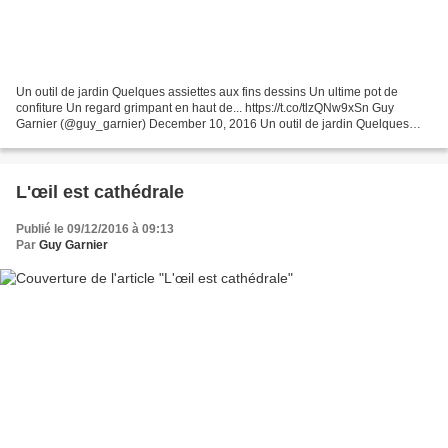
Un outil de jardin Quelques assiettes aux fins dessins Un ultime pot de
confiture Un regard grimpant en haut de... https://t.co/tlzQNw9xSn Guy
Garnier (@guy_garnier) December 10, 2016 Un outil de jardin Quelques
assiettes aux fins dessins Un ultime pot...
L'œil est cathédrale
Publié le 09/12/2016 à 09:13
Par
Guy Garnier