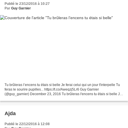
Publié le 23/12/2016 à 10:27
Par
Guy Garnier
Tu brûleras l’encens tu étais si belle Je ferai celui qui un jour t'interpelle Tu
feras le sourire pupilles... https://t.co/Aweqzj5Lr6 Guy Garnier
(@guy_garnier) December 23, 2016 Tu brûleras l'encens tu étais si belle Je
ferai celui qui un jour t'interpelle...
Ajda
Publié le 22/12/2016 à 12:08