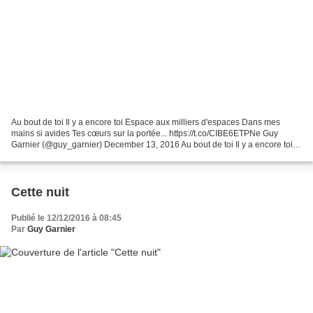
Au bout de toi Il y a encore toi Espace aux milliers d'espaces Dans mes
mains si avides Tes cœurs sur la portée... https://t.co/CIBE6ETPNe Guy
Garnier (@guy_garnier) December 13, 2016 Au bout de toi Il y a encore toi
Espace aux milliers d'espaces Dans...
Cette nuit
Publié le 12/12/2016 à 08:45
Par
Guy Garnier