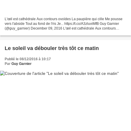
L'œil est cathédrale Aux contours ovoïdes La paupière qui cille Me pousse
vers l'abside Tout au fond de l'ris Je... https://t.co/A3zluviMfB Guy Garnier
(@guy_garnier) December 09, 2016 L'œil est cathédrale Aux contours
ovoïdes La paupière qui cille Me...
Le soleil va débouler très tôt ce matin
Publié le 08/12/2016 à 10:17
Par
Guy Garnier