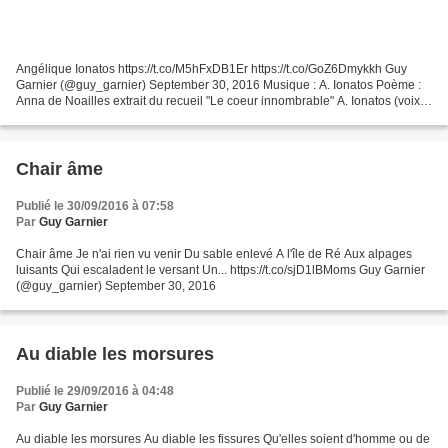
Angélique Ionatos https://t.co/M5hFxDB1Er https://t.co/GoZ6Dmykkh Guy
Garnier (@guy_garnier) September 30, 2016 Musique : A. Ionatos Poème :
Anna de Noailles extrait du recueil "Le coeur innombrable" A. Ionatos (voix-
guitare) , Cesar Stroscio (bandonéon),...
Chair âme
Publié le 30/09/2016 à 07:58
Par
Guy Garnier
Chair âme Je n'ai rien vu venir Du sable enlevé A l'île de Ré Aux alpages
luisants Qui escaladent le versant Un... https://t.co/sjD1lBMoms Guy Garnier
(@guy_garnier) September 30, 2016
Au diable les morsures
Publié le 29/09/2016 à 04:48
Par
Guy Garnier
Au diable les morsures Au diable les fissures Qu'elles soient d'homme ou de