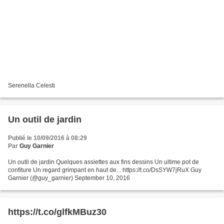
Serenella Celesti
Un outil de jardin
Publié le 10/09/2016 à 08:29
Par
Guy Garnier
Un outil de jardin Quelques assiettes aux fins dessins Un ultime pot de
confiture Un regard grimpant en haut de... https://t.co/DsSYW7jRuX Guy
Garnier (@guy_garnier) September 10, 2016
https://t.co/glfkMBuz30