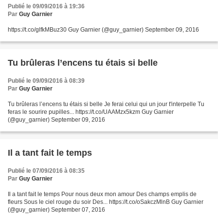
Publié le 09/09/2016 à 19:36
Par
Guy Garnier
https://t.co/glfkMBuz30 Guy Garnier (@guy_garnier) September 09, 2016
Tu brûleras l’encens tu étais si belle
Publié le 09/09/2016 à 08:39
Par
Guy Garnier
Tu brûleras l’encens tu étais si belle Je ferai celui qui un jour t'interpelle Tu
feras le sourire pupilles... https://t.co/UAAMzx5kzm Guy Garnier
(@guy_garnier) September 09, 2016
Il a tant fait le temps
Publié le 07/09/2016 à 08:35
Par
Guy Garnier
Il a tant fait le temps Pour nous deux mon amour Des champs emplis de
fleurs Sous le ciel rouge du soir Des... https://t.co/oSakczMlnB Guy Garnier
(@guy_garnier) September 07, 2016