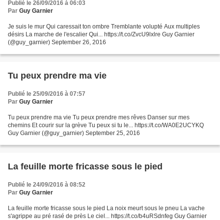
Publié le 26/09/2016 à 06:03
Par
Guy Garnier
Je suis le mur Qui caressait ton ombre Tremblante volupté Aux multiples
désirs La marche de l'escalier Qui... https://t.co/ZvcU9lxlre Guy Garnier
(@guy_garnier) September 26, 2016
Tu peux prendre ma vie
Publié le 25/09/2016 à 07:57
Par
Guy Garnier
Tu peux prendre ma vie Tu peux prendre mes rêves Danser sur mes
chemins Et courir sur la grève Tu peux si tu le... https://t.co/WA0E2UCYKQ
Guy Garnier (@guy_garnier) September 25, 2016
La feuille morte fricasse sous le pied
Publié le 24/09/2016 à 08:52
Par
Guy Garnier
La feuille morte fricasse sous le pied La noix meurt sous le pneu La vache
s'agrippe au pré rasé de près Le ciel... https://t.co/b4uRSdnfeg Guy Garnier