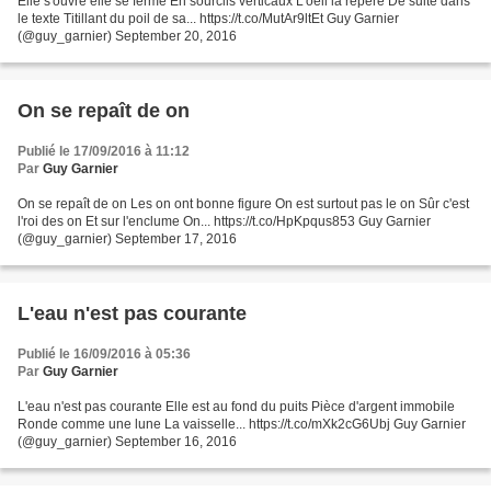
Elle s'ouvre elle se ferme En sourcils verticaux L'oeil la repère De suite dans
le texte Titillant du poil de sa... https://t.co/MutAr9ltEt Guy Garnier
(@guy_garnier) September 20, 2016
On se repaît de on
Publié le 17/09/2016 à 11:12
Par
Guy Garnier
On se repaît de on Les on ont bonne figure On est surtout pas le on Sûr c'est
l'roi des on Et sur l'enclume On... https://t.co/HpKpqus853 Guy Garnier
(@guy_garnier) September 17, 2016
L'eau n'est pas courante
Publié le 16/09/2016 à 05:36
Par
Guy Garnier
L'eau n'est pas courante Elle est au fond du puits Pièce d'argent immobile
Ronde comme une lune La vaisselle... https://t.co/mXk2cG6Ubj Guy Garnier
(@guy_garnier) September 16, 2016