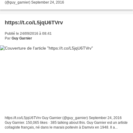
(@guy_garnier) September 24, 2016
https://t.co/L5jqU6TVrv
Publié le 24/09/2016 à 08:41
Par
Guy Garnier
https://t.co/L5jqU6TVrv Guy Garnier (@guy_garnier) September 24, 2016
Guy Garnier. 150,065 likes · 385 talking about this. Guy Garnier est un artiste
collagiste français, né dans le marais poitevin à Damvix en 1948. Il a...