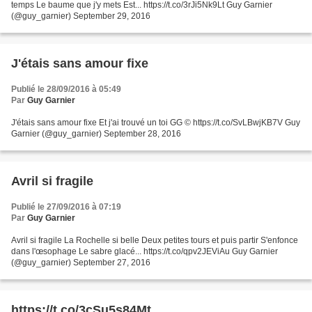
temps Le baume que j'y mets Est... https://t.co/3rJi5Nk9Lt Guy Garnier
(@guy_garnier) September 29, 2016
J'étais sans amour fixe
Publié le 28/09/2016 à 05:49
Par
Guy Garnier
J'étais sans amour fixe Et j'ai trouvé un toi GG © https://t.co/SvLBwjKB7V Guy
Garnier (@guy_garnier) September 28, 2016
Avril si fragile
Publié le 27/09/2016 à 07:19
Par
Guy Garnier
Avril si fragile La Rochelle si belle Deux petites tours et puis partir S'enfonce
dans l'œsophage Le sabre glacé... https://t.co/qpv2JEViAu Guy Garnier
(@guy_garnier) September 27, 2016
https://t.co/3cSu5s84Mt