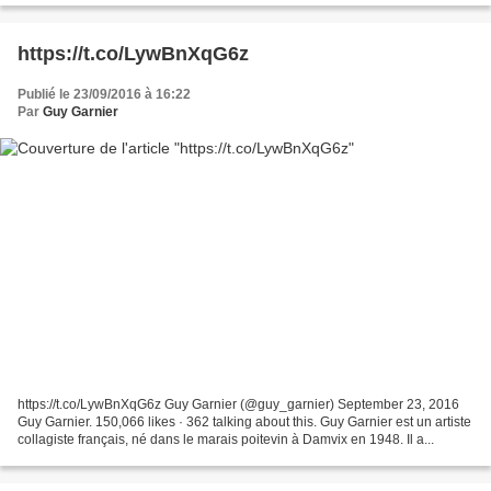
https://t.co/LywBnXqG6z
Publié le 23/09/2016 à 16:22
Par
Guy Garnier
https://t.co/LywBnXqG6z Guy Garnier (@guy_garnier) September 23, 2016
Guy Garnier. 150,066 likes · 362 talking about this. Guy Garnier est un artiste
collagiste français, né dans le marais poitevin à Damvix en 1948. Il a...