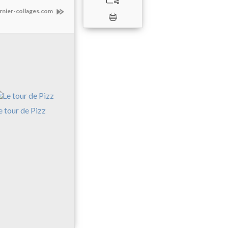
arnier-collages.com
e tour de Pizz