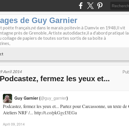
lages de Guy Garnier
et poète français,né dans le marais poitevin à Damvix en 1948,Il vit
tagne près de Grenoble, Artiste autodidacte,il a d'abord pratiqué la
u collage de papiers de toutes sortes sortis de sa boîte à
zines,
ct
9 Avril 2014
Pub
Podcastez, fermez les yeux et...
Guy Garnier (
@guy_garnier
)
Podcastez, fermez les yeux et... Partez pour Carcassonne, un texte de
Ateliers NRF /...
http://t.co/pkGgcI3EGa
April 09, 2014