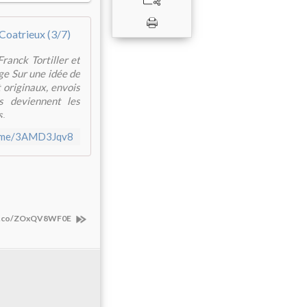
Série n°1 ateliers NRF/Gallimard de Philipp
ranck Tortiller et
age Sur une idée de
 originaux, envois
Ils deviennent les
s.
b.me/3AMD3Jqv8
/t.co/ZOxQV8WF0E