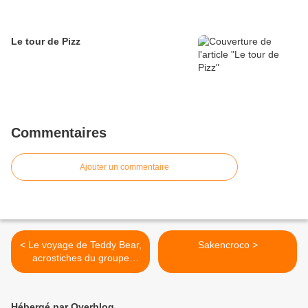
Le tour de Pizz
Commentaires
Ajouter un commentaire
< Le voyage de Teddy Bear,
Sakencroco >
acrostiches du groupe
d'autistes de l’IME de
Bartenheim (4/6)
Hébergé par Overblog