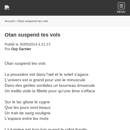
MENU
Accueil
» Otan suspend tes vols
Otan suspend tes vols
Publié le 30/05/2014 à 21:13
Par
Guy Garnier
Otan suspend tes vols
La poussière est dans l'œil et le soleil s'agace
L'univers est si grand pour voir le minuscule
Dans des geôles sordides un bourreau émascule
Un treillis viole la fillette pour qu'une âme s'efface
Sur le lac glisse le cygne
Que les jours sont beaux
Un trait de sang souligne
L'espace entre les mots
La lumière est trop loin quand le rafiot fragile