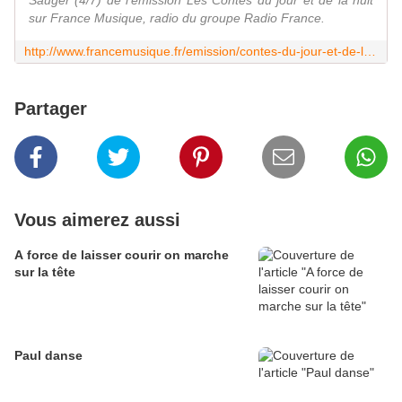
Sauger (4/7) de l'émission Les Contes du jour et de la nuit
sur France Musique, radio du groupe Radio France.
http://www.francemusique.fr/emission/contes-du-jour-et-de-la-nuit/2013-2014/cahiers-dont-il-n-y-rien-retenir-de-veronique-sauger-4-7-07-17-2014-00-00
Partager
Vous aimerez aussi
A force de laisser courir on marche
sur la tête
Paul danse