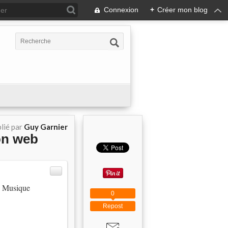
Connexion
+
Créer mon blog
lié par
Guy Garnier
ion web
ce Musique
0
Repost