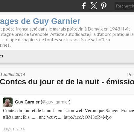
lages de Guy Garnier
et poète français,né dans le marais poitevin à Damvix en 1948,Il vit
tagne près de Grenoble, Artiste autodidacte,il a d'abord pratiqué la
u collage de papiers de toutes sortes sortis de sa boîte à
zines,
ct
1 Juillet 2014
Pub
Contes du jour et de la nuit - émiss
Guy Garnier (
@guy_garnier
)
Contes du jour et de la nuit - émission web Véronique Sauger- Fran
#Ilétaitunefois
....... une veuve,...
http://t.co/eOM8oR4Myo
July 01, 2014