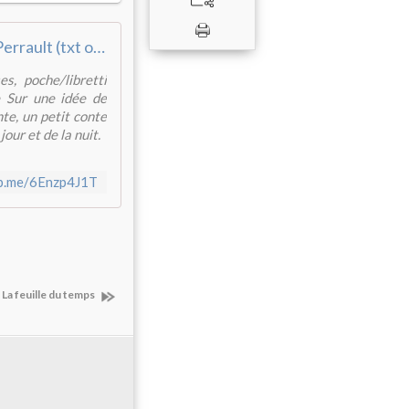
Les fées de Ch. Perrault (txt original) 1/6
, poche/libretti
e Sur une idée de
te, un petit conte
our et de la nuit.
fb.me/6Enzp4J1T
La feuille du temps