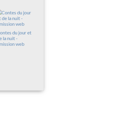
ontes du jour et
e la nuit -
mission web