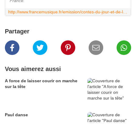
France.
http://www.francemusique.fr/emission/contes-du-jour-et-de-la-nuit/2013-2014/selection-france-3-du-4e-appel-ecriture-nathalie-collomb-5-7-07-11-2014-00-00
Partager
Vous aimerez aussi
A force de laisser courir on marche
sur la tête
Paul danse