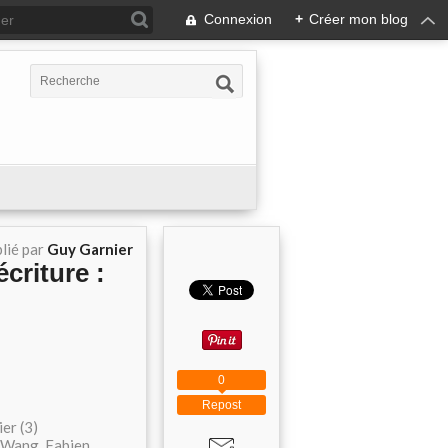
Connexion
+
Créer mon blog
lié par
Guy Garnier
criture :
0
Repost
er (3)
g Wang, Fabien