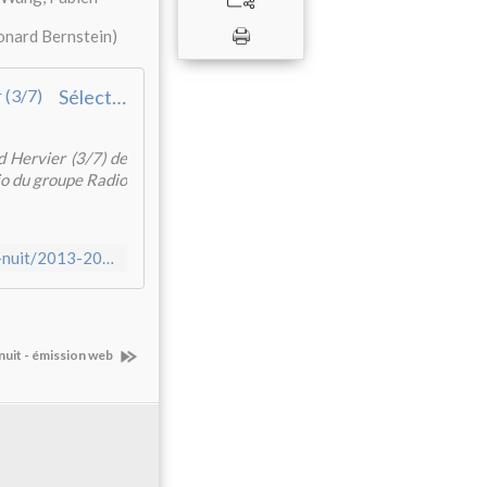
éonard Bernstein)
Sélection « France 3 » du 4e appel à écriture : Thibaud Hervier (3/7)
d Hervier (3/7) de
dio du groupe Radio
http://www.francemusique.fr/emission/contes-du-jour-et-de-la-nuit/2013-2014/selection-france-3-du-4e-appel-ecriture-thibaud-hervier-3-7-07-09-2014-00-00
 nuit - émission web