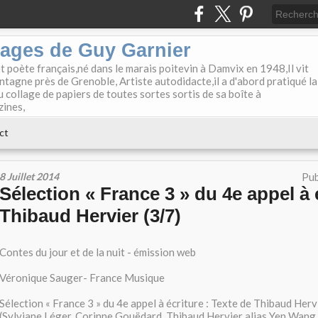
lages de Guy Garnier
et poète français,né dans le marais poitevin à Damvix en 1948,Il vit
tagne près de Grenoble, Artiste autodidacte,il a d'abord pratiqué la
u collage de papiers de toutes sortes sortis de sa boîte à
zines,
ct
8 Juillet 2014
Pub
Sélection « France 3 » du 4e appel à é
Thibaud Hervier (3/7)
Contes du jour et de la nuit - émission web
Véronique Sauger- France Musique
Sélection « France 3 » du 4e appel à écriture : Texte de Thibaud Hervi
(Sylviane Léger, Corinne Gouëdard, Thibaud Hervier alias Yen Wan