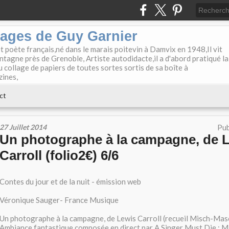
lages de Guy Garnier
et poète français,né dans le marais poitevin à Damvix en 1948,Il vit
tagne près de Grenoble, Artiste autodidacte,il a d'abord pratiqué la
u collage de papiers de toutes sortes sortis de sa boîte à
zines,
ct
27 Juillet 2014
Pub
Un photographe à la campagne, de 
Carroll (folio2€) 6/6
Contes du jour et de la nuit - émission web
Véronique Sauger- France Musique
Un photographe à la campagne, de Lewis Carroll (recueil Misch-Mas
Ambiance fantastique composée en direct par A Singer Must Die : M