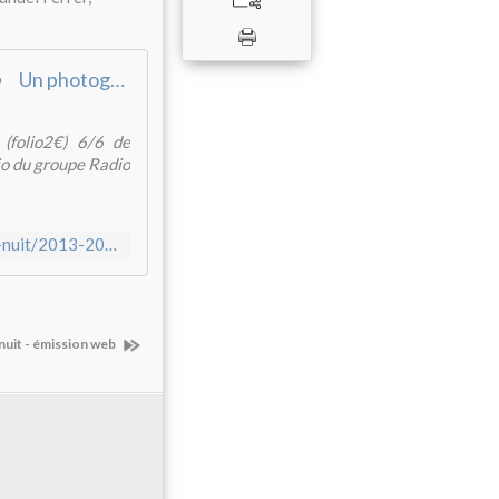
Un photographe à la campagne, de Lewis Carroll (folio2€) 6/6
(folio2€) 6/6 de
dio du groupe Radio
http://www.francemusique.fr/emission/contes-du-jour-et-de-la-nuit/2013-2014/un-photographe-la-campagne-de-lewis-carroll-folio2eu-6-6-07-27-2014-00-00
 nuit - émission web