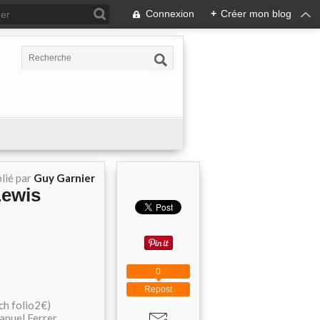
Connexion
+
Créer mon blog
lié par
Guy Garnier
Lewis
0
Repost
ch folio2€)
anuel Ferrer,