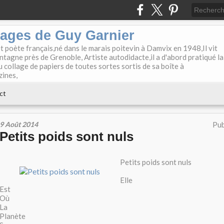
lages de Guy Garnier
et poète français,né dans le marais poitevin à Damvix en 1948,Il vit
tagne près de Grenoble, Artiste autodidacte,il a d'abord pratiqué la
u collage de papiers de toutes sortes sortis de sa boîte à
zines,
ct
9 Août 2014
Pub
Petits poids sont nuls
Petits poids sont nuls
Elle
Est
Où
La
Planète