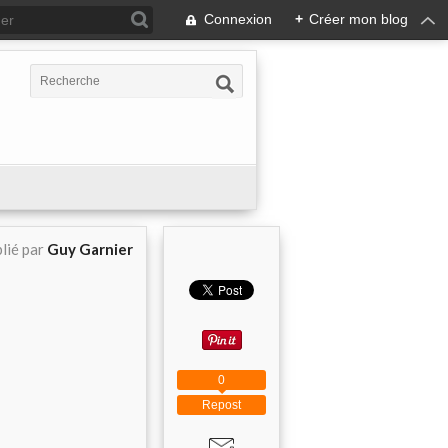
Connexion
+
Créer mon blog
lié par
Guy Garnier
0
Repost