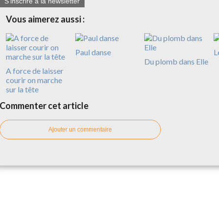
S'inscrire à la newsletter
Vous aimerez aussi :
Paul danse
L
Du plomb dans Elle
A force de laisser
courir on marche
sur la tête
Commenter cet article
Ajouter un commentaire