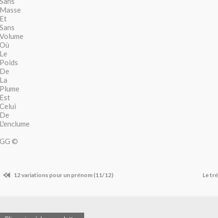
Sans
Masse
Et
Sans
Volume
Où
Le
Poids
De
La
Plume
Est
Celui
De
L'enclume
GG ©
12 variations pour un prénom (11/12)
Le tr