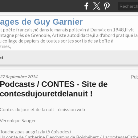
lages de Guy Garnier
et poète français,né dans le marais poitevin à Damvix en 1948,Il vit
tagne près de Grenoble, Artiste autodidacte,il a d'abord pratiqué la
u collage de papiers de toutes sortes sortis de sa boîte à
zines,
ct
27 Septembre 2014
Pub
Podcasts / CONTES - Site de
contesdujouretdelanuit !
Contes du jour et de la nuit - émission web
Véronique Sauger
Touchez pas au grizzly (5 épisodes)
Un conte de Catherine Deschamps de Boishébert / LacomtesseCath