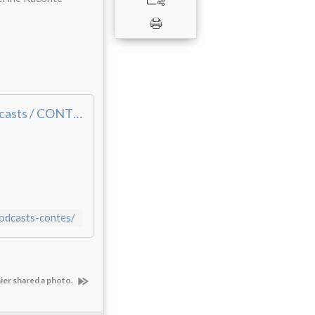
Podcasts / CONTES - Site de contesdujouretdelanuit !
podcasts-contes/
ier shared a photo.