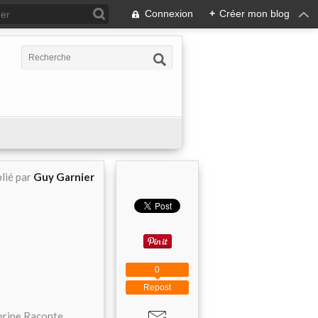
Connexion
+
Créer mon blog
lié par
Guy Garnier
0
Repost
erine Raconte