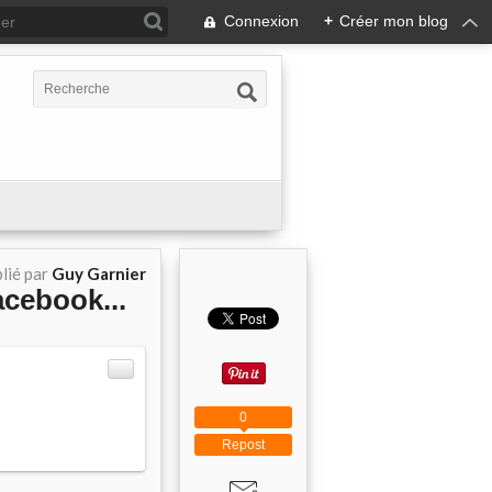
Connexion
+
Créer mon blog
lié par
Guy Garnier
acebook...
0
Repost