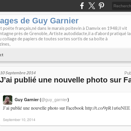
lages de Guy Garnier
et poète français,né dans le marais poitevin à Damvix en 1948,Il vit
tagne près de Grenoble, Artiste autodidacte,il a d'abord pratiqué la
u collage de papiers de toutes sortes sortis de sa boîte à
zines,
ct
10 Septembre 2014
Pub
J’ai publié une nouvelle photo sur F
Guy Garnier (
@guy_garnier
)
J’ai publié une nouvelle photo sur Facebook
http://t.co/9pR1u6uNEE
September 10, 2014