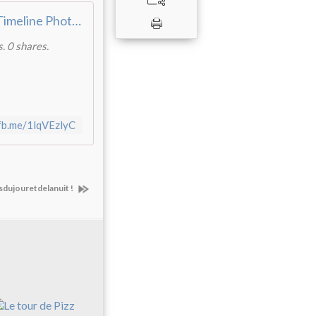
Guy Garnier - Timeline Photos | Facebook
. 0 shares.
/fb.me/1lqVEzlyC
sdujouretdelanuit !