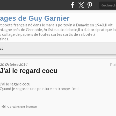
lages de Guy Garnier
et poète français,né dans le marais poitevin à Damvix en 1948,Il vit
tagne près de Grenoble, Artiste autodidacte,il a d'abord pratiqué la
u collage de papiers de toutes sortes sortis de sa boîte à
zines,
ct
20 Octobre 2014
Pub
J'ai le regard cocu
J'ai le regard cocu
Quand je regarde une peinture en trompe-l'œil
Certains ont inventé