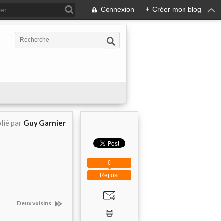
Connexion
+
Créer mon blog
lié par
Guy Garnier
0
Repost
Deux voisins