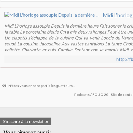
Midi L'horloge assoupie Depuis la dernière heure Fait sonner le cri
la table La porcelaine bleuie On a mis deux rallonges Peut-être une
Un clapotis s'échappe de la cuisine Qui va venir L'oncle du Van
soudé La cousine Jacqueline Aux vastes pantalons La tante Choi
voilette Charlotte et puis Camille Sentant bon le marais Midi 
douzième coup fatal Donne à l'attente Une rondeur spatiale GG ©
http://
N'êtes vous encore partis les guetteurs...
Podcasts / FOLIO 2€ - Site de conte
S'inscrire à la newsletter
Vous aimerez aussi :