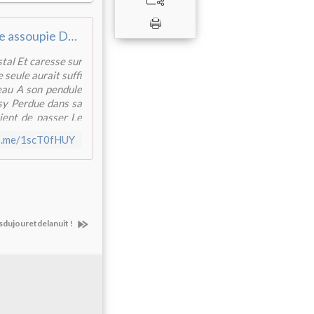
Midi L'horloge assoupie Depuis la dernière ...
stal Et caresse sur
 seule aurait suffi
neau A son pendule
sy Perdue dans sa
vient de passer Le
fb.me/1scT0fHUY
sdujouretdelanuit !