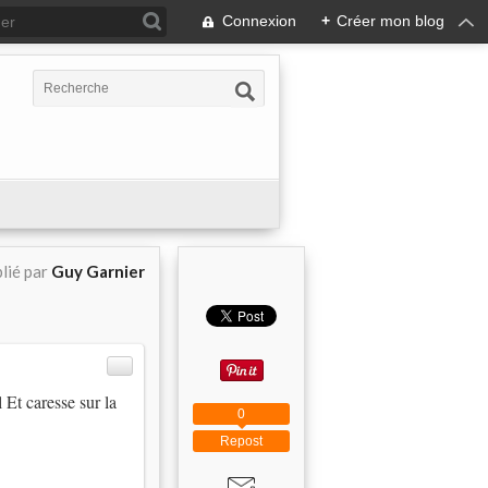
Connexion
+
Créer mon blog
lié par
Guy Garnier
 Et caresse sur la
0
Repost