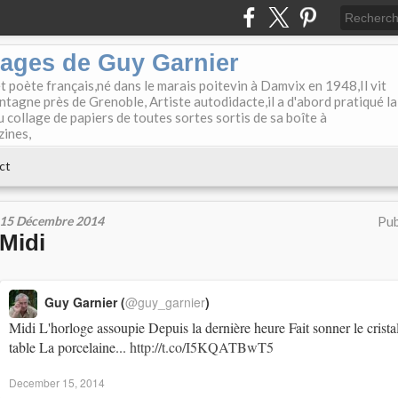
lages de Guy Garnier
et poète français,né dans le marais poitevin à Damvix en 1948,Il vit
tagne près de Grenoble, Artiste autodidacte,il a d'abord pratiqué la
u collage de papiers de toutes sortes sortis de sa boîte à
zines,
ct
15 Décembre 2014
Pub
Midi
Guy Garnier (
@guy_garnier
)
Midi L'horloge assoupie Depuis la dernière heure Fait sonner le cristal
table La porcelaine...
http://t.co/I5KQATBwT5
December 15, 2014