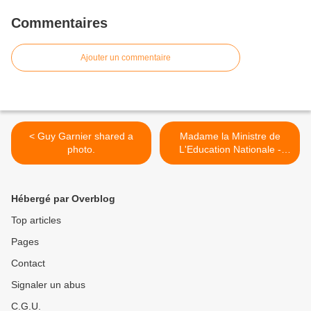
Commentaires
Ajouter un commentaire
< Guy Garnier shared a
Madame la Ministre de
photo.
L'Education Nationale -
Najat VALLAUD-
BELKACEM: Oui au REP
pour le Collège Philippe de
Hébergé par Overblog
Champaigne et les écoles
associées >
Top articles
Pages
Contact
Signaler un abus
C.G.U.