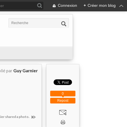
Connexion
+
Créer mon blog
lié par
Guy Garnier
0
Repost
ier shared a photo.