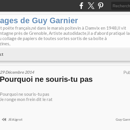
lages de Guy Garnier
et poète français,né dans le marais poitevin à Damvix en 1948,Il vit
tagne près de Grenoble, Artiste autodidacte,il a d'abord pratiqué la
u collage de papiers de toutes sortes sortis de sa boîte à
zines,
ct
29 Décembre 2014
Pub
Pourquoi ne souris-tu pas
Pourquoi ne souris-tu pas
Je ronge mon frein dit le rat
Jil Aigrot
Guy Garn