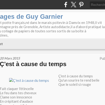
lages de Guy Garnier
et poète français,né dans le marais poitevin à Damvix en 1948,Il vit
tagne près de Grenoble, Artiste autodidacte,il a d'abord pratiqué la
u collage de papiers de toutes sortes sortis de sa boîte à
zines,
ct
20 Mars 2015
Pub
Ç'est à cause du temps
Ç'est à cause du temps
Qu'un sourire te rend belle
Que le soleil si rouge
Fait claquer l'étincelle
Le feu dans tes cheveux
Clame son innocence
En crépitant d'audace