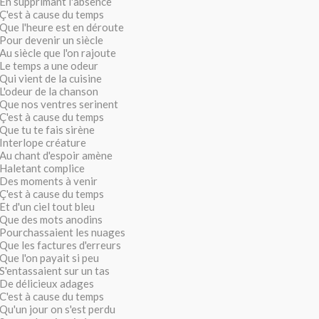
En supprimant l'absence
Ç'est à cause du temps
Que l'heure est en déroute
Pour devenir un siècle
Au siècle que l'on rajoute
Le temps a une odeur
Qui vient de la cuisine
L'odeur de la chanson
Que nos ventres serinent
Ç'est à cause du temps
Que tu te fais sirène
Interlope créature
Au chant d'espoir amène
Haletant complice
Des moments à venir
Ç'est à cause du temps
Et d'un ciel tout bleu
Que des mots anodins
Pourchassaient les nuages
Que les factures d'erreurs
Que l'on payait si peu
S'entassaient sur un tas
De délicieux adages
C'est à cause du temps
Qu'un jour on s'est perdu