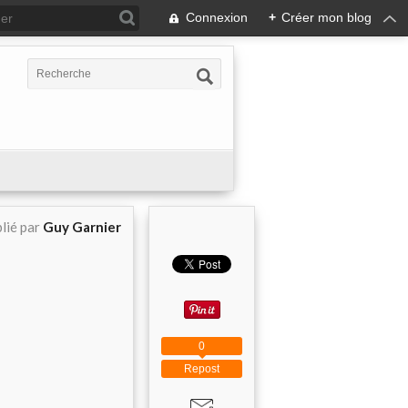
Connexion
+
Créer mon blog
lié par
Guy Garnier
0
Repost