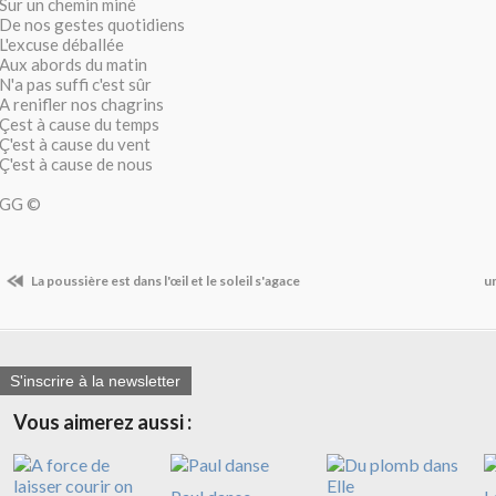
Sur un chemin miné
De nos gestes quotidiens
L'excuse déballée
Aux abords du matin
N'a pas suffi c'est sûr
A renifler nos chagrins
Çest à cause du temps
Ç'est à cause du vent
Ç'est à cause de nous
GG ©
La poussière est dans l'œil et le soleil s'agace
un
S'inscrire à la newsletter
Vous aimerez aussi :