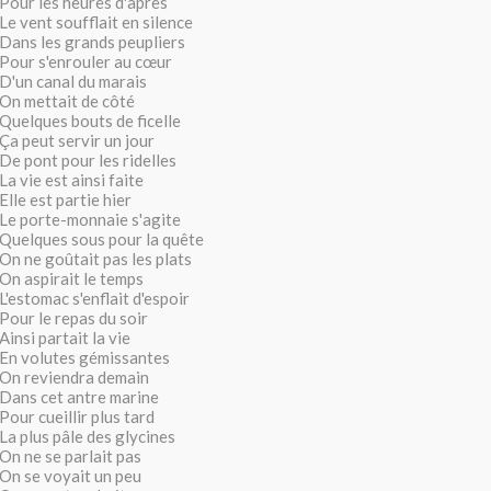
Pour les heures d'après
Le vent soufflait en silence
Dans les grands peupliers
Pour s'enrouler au cœur
D'un canal du marais
On mettait de côté
Quelques bouts de ficelle
Ça peut servir un jour
De pont pour les ridelles
La vie est ainsi faite
Elle est partie hier
Le porte-monnaie s'agite
Quelques sous pour la quête
On ne goûtait pas les plats
On aspirait le temps
L'estomac s'enflait d'espoir
Pour le repas du soir
Ainsi partait la vie
En volutes gémissantes
On reviendra demain
Dans cet antre marine
Pour cueillir plus tard
La plus pâle des glycines
On ne se parlait pas
On se voyait un peu