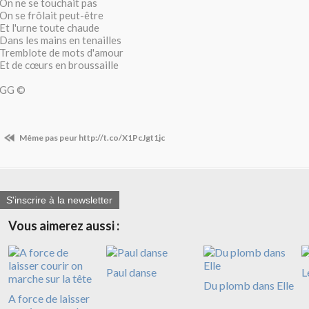
On ne se touchait pas
On se frôlait peut-être
Et l'urne toute chaude
Dans les mains en tenailles
Tremblote de mots d'amour
Et de cœurs en broussaille
GG ©
Même pas peur http://t.co/X1PcJgt1jc
S'inscrire à la newsletter
Vous aimerez aussi :
Paul danse
L
Du plomb dans Elle
A force de laisser