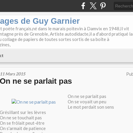
lages de Guy Garnier
et poète français,né dans le marais poitevin à Damvix en 1948,Il vit
tagne près de Grenoble, Artiste autodidacte,il a d'abord pratiqué la
u collage de papiers de toutes sortes sortis de sa boîte à
zines,
ct
11 Mars 2015
Pub
On ne se parlait pas
On ne se parlait pas
On se voyait un peu
Le mot perdait son sens
Grésillant sur les lèvres
On ne se touchait pas
On se frôlait peut-être
On s'armait de patience