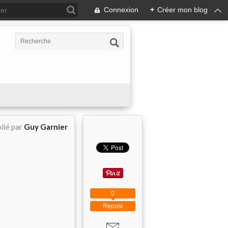
Connexion
+
Créer mon blog
lié par
Guy Garnier
0
Repost