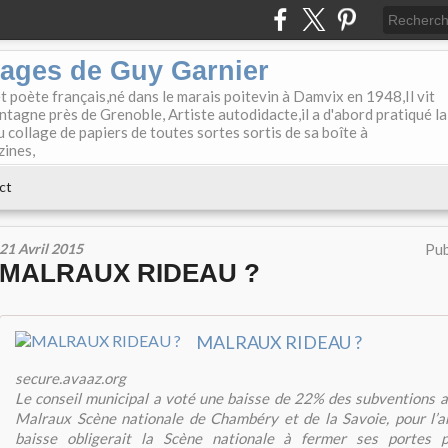
lages de Guy Garnier
et poète français,né dans le marais poitevin à Damvix en 1948,Il vit
tagne près de Grenoble, Artiste autodidacte,il a d'abord pratiqué la
u collage de papiers de toutes sortes sortis de sa boîte à
zines,
ct
21 Avril 2015
Pub
MALRAUX RIDEAU ?
MALRAUX RIDEAU ?
secure.avaaz.org
Le conseil municipal a voté une baisse de 22% des subventions a
Malraux Scène nationale de Chambéry et de la Savoie, pour l’
baisse obligerait la Scène nationale à fermer ses portes p