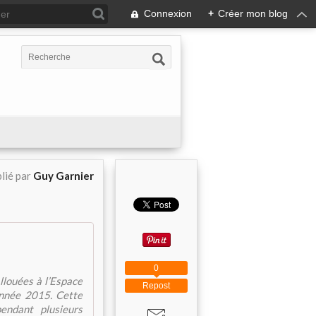
Connexion
+
Créer mon blog
lié par
Guy Garnier
0
llouées à l’Espace
Repost
année 2015. Cette
endant plusieurs