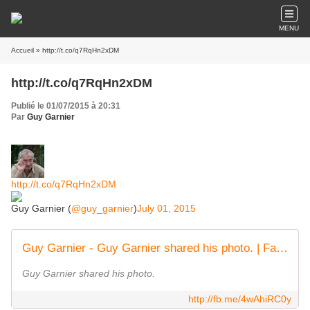
MENU
Accueil
» http://t.co/q7RqHn2xDM
http://t.co/q7RqHn2xDM
Publié le 01/07/2015 à 20:31
Par
Guy Garnier
http://t.co/q7RqHn2xDM
Guy Garnier (
@guy_garnier
)
July 01, 2015
Guy Garnier - Guy Garnier shared his photo. | Facebook
Guy Garnier shared his photo.
http://fb.me/4wAhiRC0y