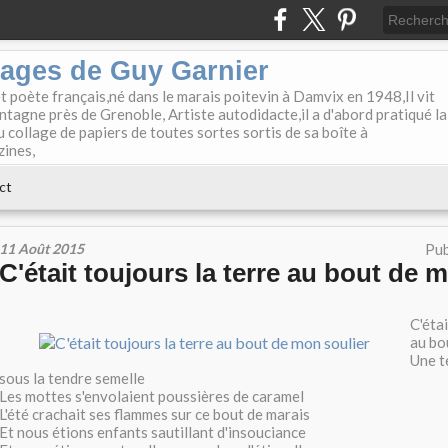
lages de Guy Garnier
et poète français,né dans le marais poitevin à Damvix en 1948,Il vit
tagne près de Grenoble, Artiste autodidacte,il a d'abord pratiqué la
u collage de papiers de toutes sortes sortis de sa boîte à
zines,
ct
11 Août 2015
Pub
C'était toujours la terre au bout de 
C'étai
au bo
Une t
sous la tendre semelle
Les mottes s'envolaient poussières de caramel
L'été crachait ses flammes sur ce bout de marais
Et nous étions enfants sautillant d'insouciance