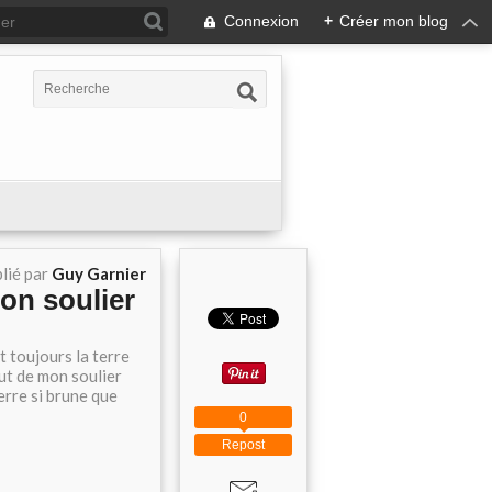
Connexion
+
Créer mon blog
lié par
Guy Garnier
mon soulier
t toujours la terre
ut de mon soulier
erre si brune que
0
Repost