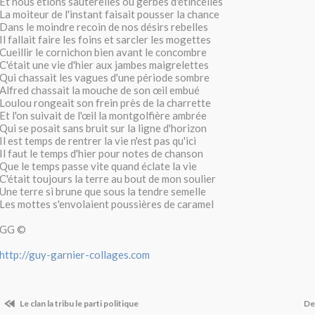
Et nous étions sauterelles ou gerbes d'étincelles
La moiteur de l'instant faisait pousser la chance
Dans le moindre recoin de nos désirs rebelles
Il fallait faire les foins et sarcler les mogettes
Cueillir le cornichon bien avant le concombre
C'était une vie d'hier aux jambes maigrelettes
Qui chassait les vagues d'une période sombre
Alfred chassait la mouche de son œil embué
Loulou rongeait son frein près de la charrette
Et l'on suivait de l'œil la montgolfière ambrée
Qui se posait sans bruit sur la ligne d'horizon
Il est temps de rentrer la vie n'est pas qu'ici
Il faut le temps d'hier pour notes de chanson
Que le temps passe vite quand éclate la vie
C'était toujours la terre au bout de mon soulier
Une terre si brune que sous la tendre semelle
Les mottes s'envolaient poussières de caramel
GG ©
http://guy-garnier-collages.com
Le clan la tribu le parti politique
De