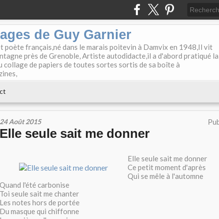
lages de Guy Garnier
et poète français,né dans le marais poitevin à Damvix en 1948,Il vit
tagne près de Grenoble, Artiste autodidacte,il a d'abord pratiqué la
u collage de papiers de toutes sortes sortis de sa boîte à
zines,
ct
24 Août 2015
Pub
Elle seule sait me donner
Elle seule sait me donner
Ce petit moment d'après
Qui se mêle à l'automne
Quand l'été carbonise
Toi seule sait me chanter
Les notes hors de portée
Du masque qui chiffonne