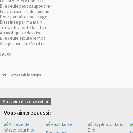
Les ornières d'une crise
Elle seule peut saupoudrer
Les poussières de demain
Pour parfaire une image
Dessinée par ma main
Toi seule ajoute la lettre
Au mot qui se dessine
Elle seule ajoute le mot
A la phrase qui s'obstine
GG ©
Il a tant fait le temps
S'inscrire à la newsletter
Vous aimerez aussi :
Paul danse
L