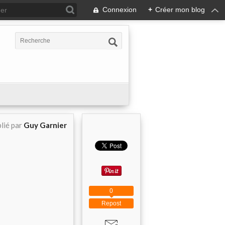
Connexion
+
Créer mon blog
lié par
Guy Garnier
0
Repost