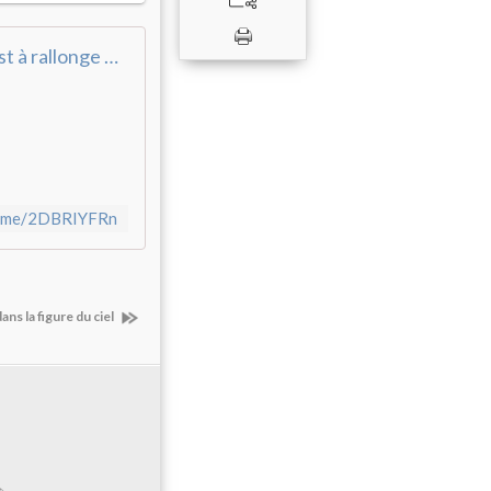
Le temps est à rallonge Quand ta main Fait le ...
fb.me/2DBRIYFRn
ans la figure du ciel