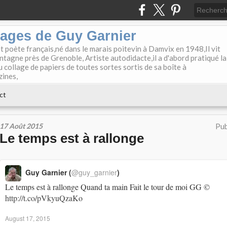
lages de Guy Garnier
et poète français,né dans le marais poitevin à Damvix en 1948,Il vit
tagne près de Grenoble, Artiste autodidacte,il a d'abord pratiqué la
u collage de papiers de toutes sortes sortis de sa boîte à
zines,
ct
17 Août 2015
Pub
Le temps est à rallonge
Guy Garnier (
@guy_garnier
)
Le temps est à rallonge Quand ta main Fait le tour de moi GG ©
http://t.co/pVkyuQzaKo
August 17, 2015