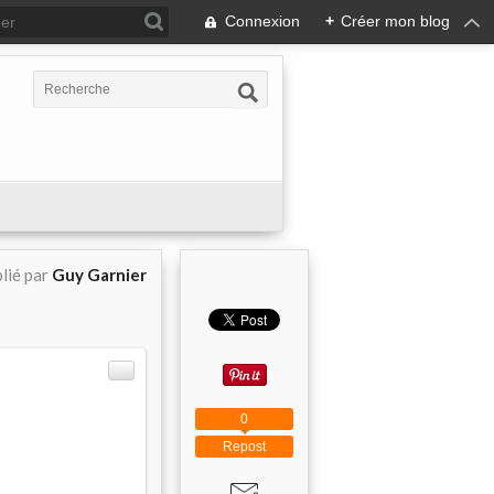
Connexion
+
Créer mon blog
lié par
Guy Garnier
0
Repost