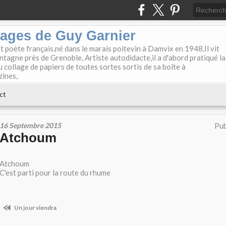
lages de Guy Garnier
et poète français,né dans le marais poitevin à Damvix en 1948,Il vit
tagne près de Grenoble, Artiste autodidacte,il a d'abord pratiqué la
u collage de papiers de toutes sortes sortis de sa boîte à
zines,
ct
16 Septembre 2015
Pub
Atchoum
Atchoum
C'est parti pour la route du rhume
Un jour viendra