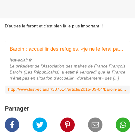
D'autres le feront et c'est bien là le plus important !!
Baroin : accueillir des réfugiés, «je ne le ferai pas à Troyes»
lest-eclair.fr
Le président de l’Association des maires de France François
Baroin (Les Républicains) a estimé vendredi que la France
n’était pas en situation d’accueillir «durablement» des [...]
http://www.lest-eclair.fr/337514/article/2015-09-04/baroin-accueillir-des-refugies-je-ne-le-ferai-pas-a-troyes
Partager