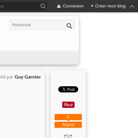
Connexion
+
Créer mon blog
lié par
Guy Garnier
0
Repost