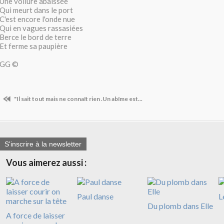
Une voilure abaissée
Qui meurt dans le port
C'est encore l'onde nue
Qui en vagues rassasiées
Berce le bord de terre
Et ferme sa paupière
GG ©
"Il sait tout mais ne connaît rien .Un abîme est...
S'inscrire à la newsletter
Vous aimerez aussi :
Paul danse
L
Du plomb dans Elle
A force de laisser