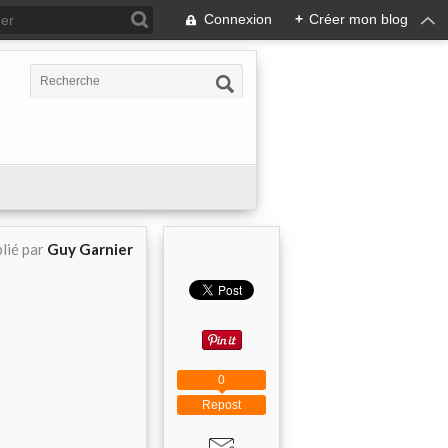
Connexion
+
Créer mon blog
lié par
Guy Garnier
0
Repost