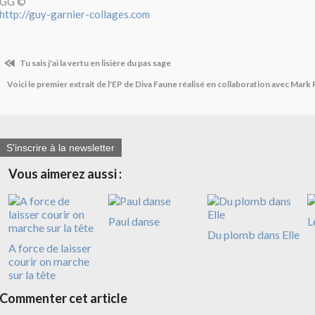
GG ©
http://guy-garnier-collages.com
Tu sais j'ai la vertu en lisière du pas sage
Voici le premier extrait de l'EP de Diva Faune réalisé en collaboration avec Mark 
S'inscrire à la newsletter
Vous aimerez aussi :
Paul danse
L
Du plomb dans Elle
A force de laisser
courir on marche
sur la tête
Commenter cet article