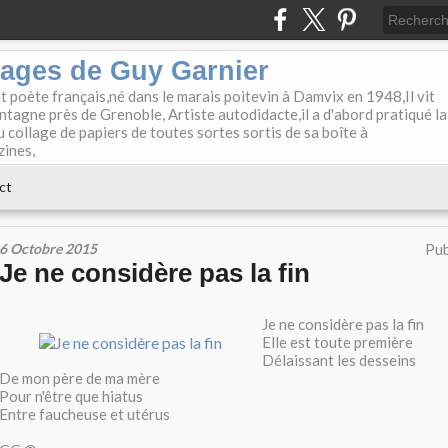
lages de Guy Garnier
et poète français,né dans le marais poitevin à Damvix en 1948,Il vit
tagne près de Grenoble, Artiste autodidacte,il a d'abord pratiqué la
u collage de papiers de toutes sortes sortis de sa boîte à
zines,
ct
6 Octobre 2015
Pub
Je ne considère pas la fin
Je ne considère pas la fin
Elle est toute première
Délaissant les desseins
De mon père de ma mère
Pour n'être que hiatus
Entre faucheuse et utérus