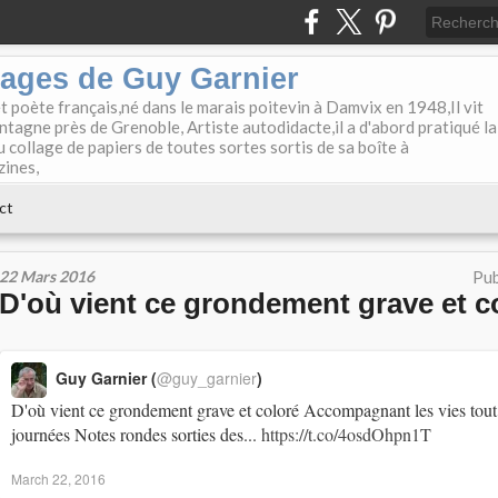
lages de Guy Garnier
et poète français,né dans le marais poitevin à Damvix en 1948,Il vit
tagne près de Grenoble, Artiste autodidacte,il a d'abord pratiqué la
u collage de papiers de toutes sortes sortis de sa boîte à
zines,
ct
22 Mars 2016
Pub
D'où vient ce grondement grave et c
Guy Garnier (
@guy_garnier
)
D'où vient ce grondement grave et coloré Accompagnant les vies tout
journées Notes rondes sorties des...
https://t.co/4osdOhpn1T
March 22, 2016