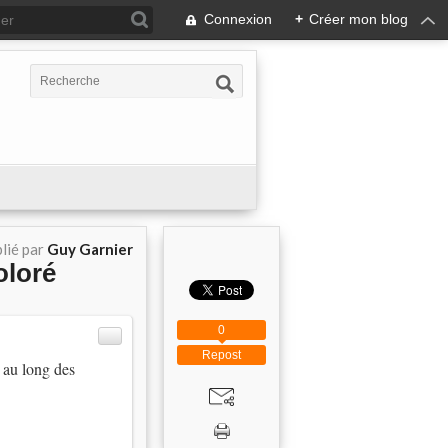
Connexion
+
Créer mon blog
lié par
Guy Garnier
oloré
0
Repost
 au long des