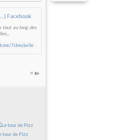
.. | Facebook
 tout au long des
es...
fb.me/7cbeyjw3e
Il
e tour de Pizz