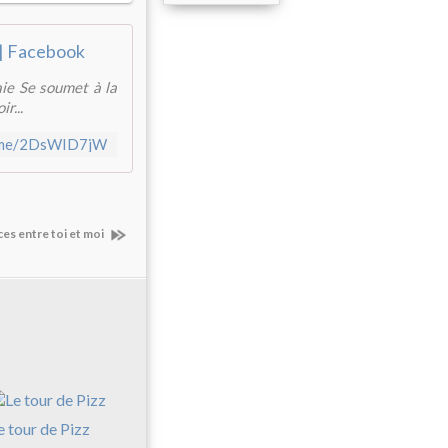
. | Facebook
aie Se soumet à la
r...
b.me/2DsWID7jW
es entre toi et moi
e tour de Pizz