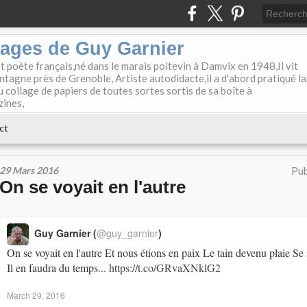
lages de Guy Garnier
et poète français,né dans le marais poitevin à Damvix en 1948,Il vit
tagne près de Grenoble, Artiste autodidacte,il a d'abord pratiqué la
u collage de papiers de toutes sortes sortis de sa boîte à
zines,
ct
29 Mars 2016
Pub
On se voyait en l'autre
Guy Garnier (
@guy_garnier
)
On se voyait en l'autre Et nous étions en paix Le tain devenu plaie Se
Il en faudra du temps...
https://t.co/GRvaXNklG2
March 29, 2016