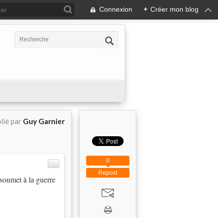
Connexion
+
Créer mon blog
lié par
Guy Garnier
0
Repost
 soumet à la guerre