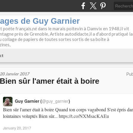
lages de Guy Garnier
et poète français,né dans le marais poitevin à Damvix en 1948,Il vit
tagne près de Grenoble, Artiste autodidacte,il a d'abord pratiqué la
u collage de papiers de toutes sortes sortis de sa boîte à
zines,
ct
20 Janvier 2017
Pub
Bien sûr l'amer était à boire
Guy Garnier (
@guy_garnier
)
Bien sûr l'amer était à boire Quand ton corps vagabond S'est épris da
lointaines voluptés Bien sûr...
https://t.co/NXMsacKAEu
January 20, 2017