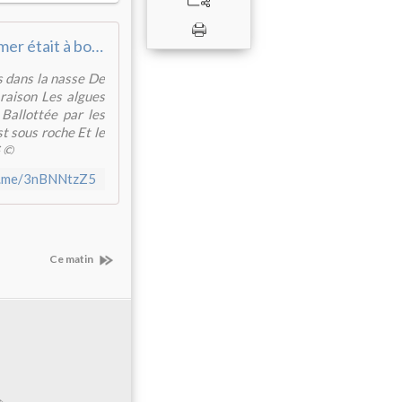
Bien sûr l'amer était à boire Quand ton corps ...
s dans la nasse De
 raison Les algues
 Ballottée par les
t sous roche Et le
G ©
fb.me/3nBNNtzZ5
Ce matin