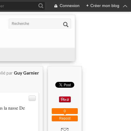
Connexion
+
Créer mon blog
lié par
Guy Garnier
ns la nasse De
0
Repost