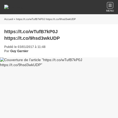
MENU
Accueil
» https://t.co/wTufB7kP0J https://t.co/9hsd3wkUDP
https://t.co/wTufB7kP0J
https://t.co/9hsd3wkUDP
Publié le 03/01/2017 à 11:48
Par
Guy Garnier