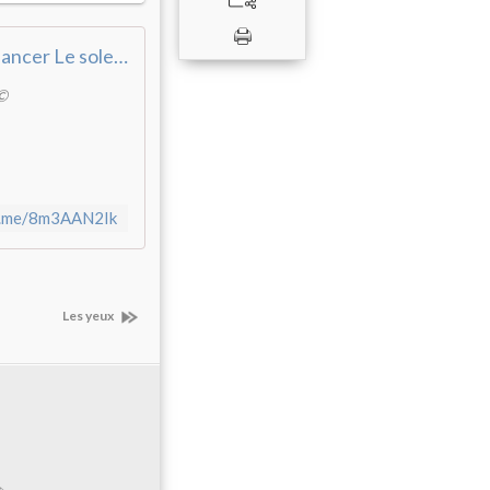
Quelqu'un Vient de lancer Le soleil ...
 ©
fb.me/8m3AAN2Ik
Les yeux