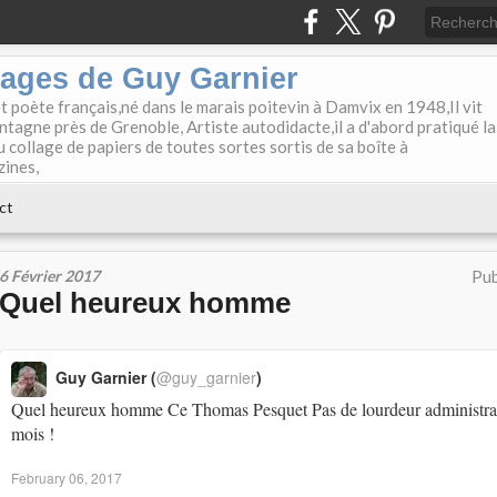
lages de Guy Garnier
et poète français,né dans le marais poitevin à Damvix en 1948,Il vit
tagne près de Grenoble, Artiste autodidacte,il a d'abord pratiqué la
u collage de papiers de toutes sortes sortis de sa boîte à
zines,
ct
6 Février 2017
Pub
Quel heureux homme
Guy Garnier (
@guy_garnier
)
Quel heureux homme Ce Thomas Pesquet Pas de lourdeur administrat
mois !
February 06, 2017