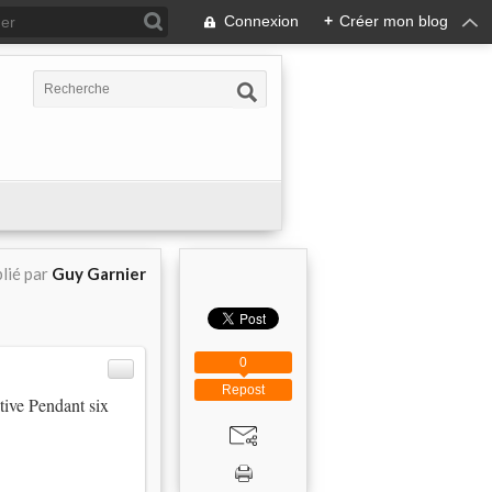
Connexion
+
Créer mon blog
lié par
Guy Garnier
0
Repost
ive Pendant six