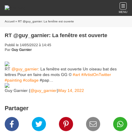
MENU
Accueil
» RT @guy_garnier: La fenêtre est ouverte
RT @guy_garnier: La fenêtre est ouverte
Publié le 14/05/2022 à 14:45
Par
Guy Garnier
RT
@guy_garnier
: La fenêtre est ouverte Un oiseau bat des
lettres Pour en faire des mots GG ©
#art
#ArtistOnTwitter
#painting
#collage
#pap…
Guy Garnier (
@guy_garnier
)
May 14, 2022
Partager