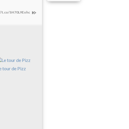
://t.co/SH70L9Eohc
e tour de Pizz