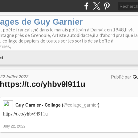
lages de Guy Garnier
et poète français,né dans le marais poitevin à Damvix en 1948,Il vit
tagne près de Grenoble, Artiste autodidacte,il a d'abord pratiqué la
u collage de papiers de toutes sortes sortis de sa boîte à
zines,
ct
22 Juillet 2022
Publié par
Gu
https://t.co/yhbv9l911u
Guy Garnier - Collage (
@collage_garnier
)
https://t.co/yhbv9l911u
July 22, 2022