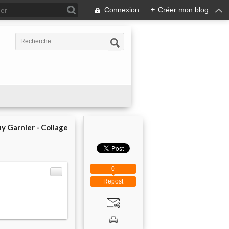
Connexion
+
Créer mon blog
y Garnier - Collage
0
Repost